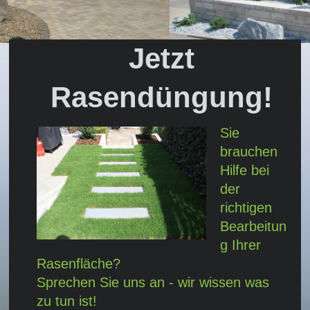
Jetzt
Rasendüngung!
Sie
brauchen
Hilfe bei
der
richtigen
Bearbeitun
g Ihrer
Rasenfläche?
Sprechen Sie uns an - wir wissen was
zu tun ist!